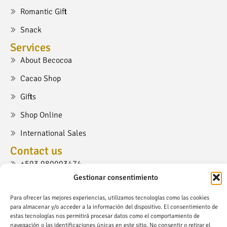
Romantic Gift
Snack
Services
About Becocoa
Cacao Shop
Gifts
Shop Online
International Sales
Contact us
+593 980003474
Gestionar consentimiento
cacaoshop@becocoa.com
Para ofrecer las mejores experiencias, utilizamos tecnologías como las cookies
Ruta Viva, Cumbayá, Quito.
para almacenar y/o acceder a la información del dispositivo. El consentimiento de
estas tecnologías nos permitirá procesar datos como el comportamiento de
navegación o las identificaciones únicas en este sitio. No consentir o retirar el